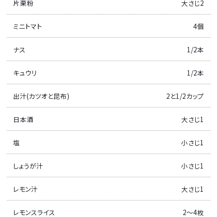
片栗粉
大さじ2
ミニトマト
4個
ナス
1/2本
キュウリ
1/2本
出汁(カツオと昆布)
2と1/2カップ
日本酒
大さじ1
塩
小さじ1
しょうが汁
小さじ1
レモン汁
大さじ1
レモンスライス
2～4枚