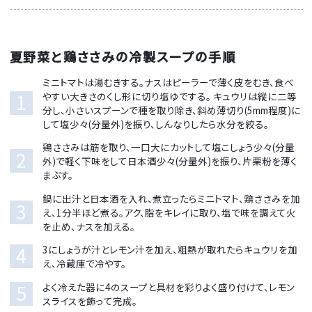
夏野菜と鶏ささみの冷製スープの手順
ミニトマトは湯むきする。ナスはピーラーで薄く皮をむき、食べ
1
やすい大きさのくし形に切り塩ゆでする。 キュウリは縦に二等
分し、小さいスプーンで種を取り除き、斜め薄切り(5mm程度)に
して塩少々(分量外)を振り、しんなりしたら水分を絞る。
鶏ささみは筋を取り、一口大にカットして塩こしょう少々(分量
2
外)で軽く下味をして日本酒少々(分量外)を振り、片栗粉を薄く
まぶす。
鍋に出汁と日本酒を入れ、煮立ったらミニトマト、鶏ささみを加
3
え、1分半ほど煮る。アク、脂をキレイに取り、塩で味を調えて火
を止め、ナスを加える。
4
3にしょうが汁とレモン汁を加え、粗熱が取れたらキュウリを加
え、冷蔵庫で冷やす。
5
よく冷えた器に4のスープと具材を彩りよく盛り付けて、レモン
スライスを飾って完成。